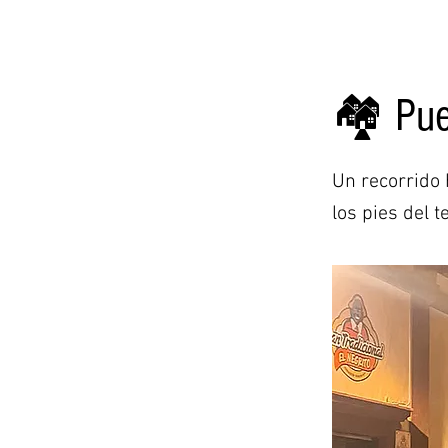
🏘️ Pu
Un recorrido 
los pies del 