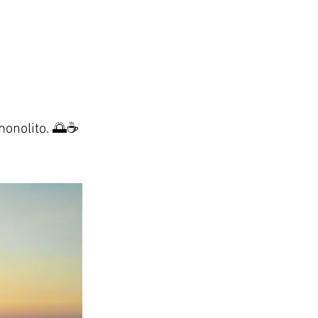
 monolito. 🌅☕