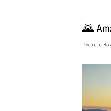
🌄 Ama
¡Toca el cielo