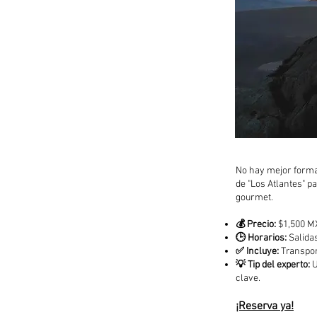
No hay mejor forma 
de "Los Atlantes" p
gourmet.
💰 Precio:
$1,500 M
🕒 Horarios:
Salidas
✅ Incluye:
Transpor
💡 Tip del experto:
U
clave.
¡Reserva ya!